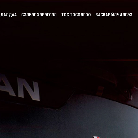
УДАЛДАА
СЭЛБЭГ ХЭРЭГСЭЛ
ТОС ТОСОЛГОО
ЗАСВАР ҮЙЛЧИЛГЭЭ