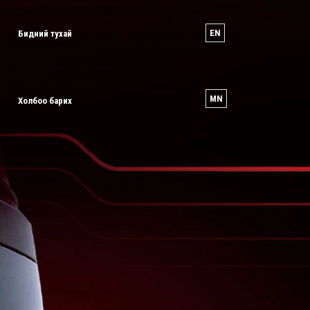
EN
Бидний тухай
MN
Холбоо барих