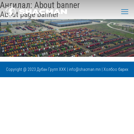
Ангилал:
About banner
About page banner
Copyright @ 2023
Дубан Групп ХХК
|
info@shacman.mn
|
Холбоо барих