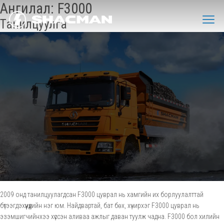
Ангилал:
F3000
Танилцуулга
2009 онд танилцуулагдсан F3000 цуврал нь хамгийн их борлуулалттай
бүтээгдэхүүнүүдийн нэг юм. Найдвартай, бат бөх, хүчирхэг F3000 цуврал нь
эзэмшигчийнхээ хүссэн аливаа ажлыг даван туулж чадна. F3000 бол хилийн