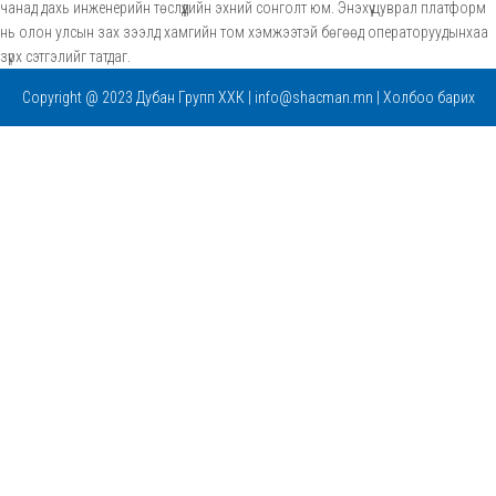
чанад дахь инженерийн төслүүдийн эхний сонголт юм. Энэхүү цуврал платформ
нь олон улсын зах зээлд хамгийн том хэмжээтэй бөгөөд операторуудынхаа
зүрх сэтгэлийг татдаг.
Copyright @ 2023
Дубан Групп ХХК
|
info@shacman.mn
|
Холбоо барих