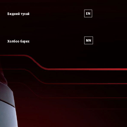
EN
Бидний тухай
MN
Холбоо барих