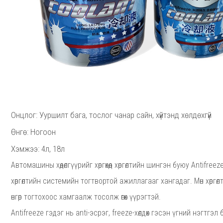
Онцлог: Ууршилт бага, тослог чанар сайн, хүйтэнд хөлдөхгүй
Өнгө: Ногоон
Хэмжээ: 4л, 18л
Автомашины хөдөлгүүрийг хөргөхөд хөргөлтийн шингэн буюу Antifr
хөргөлтийн системийн тогтвортой ажиллагааг хангадаг. Мөн хөргө
өнгөр тогтохоос хамгаалж тосолж өгөх үүрэгтэй.
Antifreeze гэдэг нь anti-эсрэг, freeze-хөлдөх гэсэн үгний нэгтгэ