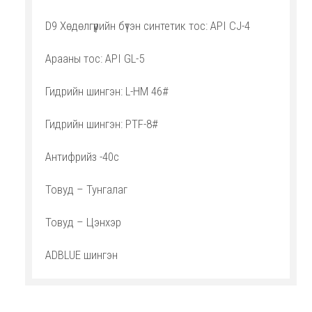
D9 Хөдөлгүүрийн бүтэн синтетик тос: API СJ-4
Арааны тос: API GL-5
Гидрийн шингэн: L-HM 46#
Гидрийн шингэн: PTF-8#
Антифрийз -40c
Товуд – Тунгалаг
Товуд – Цэнхэр
ADBLUE шингэн