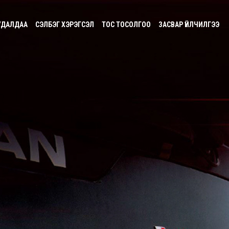
УДАЛДАА
СЭЛБЭГ ХЭРЭГСЭЛ
ТОС ТОСОЛГОО
ЗАСВАР ҮЙЛЧИЛГЭЭ