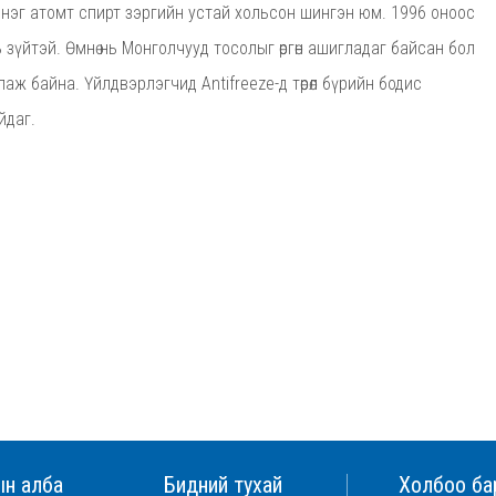
н нэг атомт спирт зэргийн устай хольсон шингэн юм. 1996 оноос
зүйтэй. Өмнө нь Монголчууд тосолыг өргөн ашигладаг байсан бол
глаж байна. Үйлдвэрлэгчид Antifreeze-д төрөл бүрийн бодис
йдаг.
ын алба
Бидний тухай
Холбоо ба