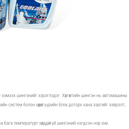
eeze хэмээх шингэнийг хэрэглэдэг. Хөргөлтийн шингэн нь автомашины
лтийн систем болон хөдөлгүүрийн блок доторх хана зэргийг зэврэлт,
л ба бага температурт хөлддөггүй шингэний нэгдсэн нэр юм.