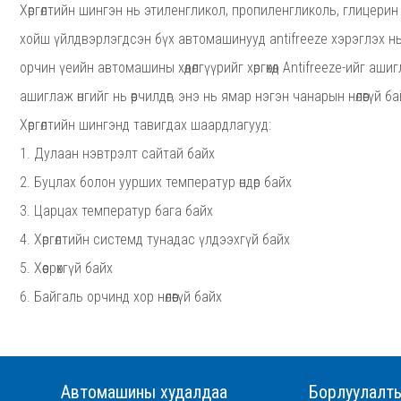
Хөргөлтийн шингэн нь этиленгликол, пропиленгликоль, глицери
хойш үйлдвэрлэгдсэн бүх автомашинууд antifreeze хэрэглэх нь 
орчин үеийн автомашины хөдөлгүүрийг хөргөхөд Antifreeze-ийг аши
ашиглаж өнгийг нь өөрчилдөг, энэ нь ямар нэгэн чанарын нөлөөгүй ба
Хөргөлтийн шингэнд тавигдах шаардлагууд:
1. Дулаан нэвтрэлт сайтай байх
2. Буцлах болон уурших температур өндөр байх
3. Царцах температур бага байх
4. Хөргөлтийн системд тунадас үлдээхгүй байх
5. Хөөсрөхгүй байх
6. Байгаль орчинд хор нөлөөгүй байх
Автомашины худалдаа
Борлуулалт